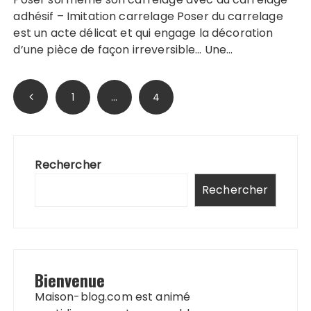
adhésif – Imitation carrelage Poser du carrelage
est un acte délicat et qui engage la décoration
d’une pièce de façon irreversible… Une…
Pagination
1
…
4
des
publications
Rechercher
Rechercher
Bienvenue
Maison-blog.com est animé