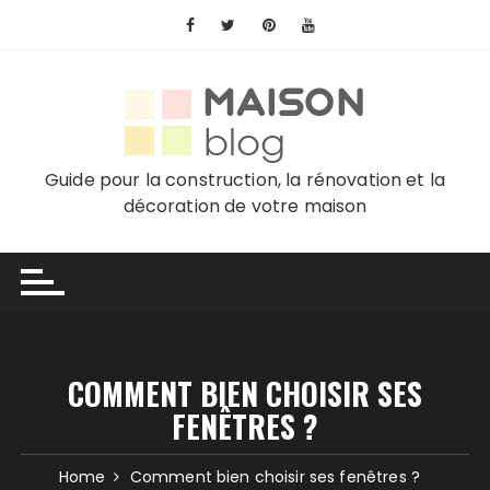
Skip
to
content
Guide pour la construction, la rénovation et la
décoration de votre maison
COMMENT BIEN CHOISIR SES
FENÊTRES ?
Home
Comment bien choisir ses fenêtres ?