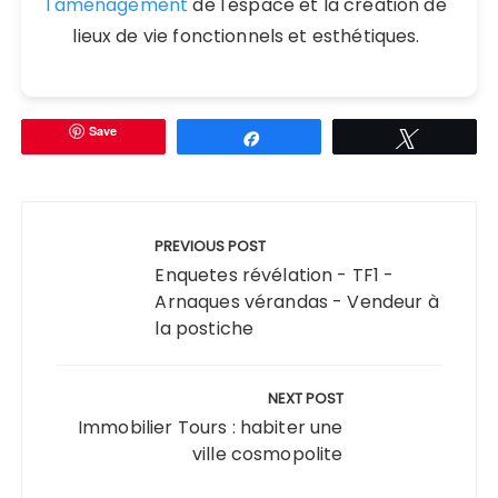
l'aménagement
de l'espace et la création de
lieux de vie fonctionnels et esthétiques.
Save
Partagez
Tweetez
Navigation
de
PREVIOUS POST
l’article
Enquetes révélation - TF1 -
Arnaques vérandas - Vendeur à
la postiche
NEXT POST
Immobilier Tours : habiter une
ville cosmopolite