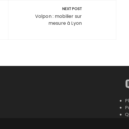
NEXT POST
Volpon : mobilier sur
mesure à Lyon
P
P
Q