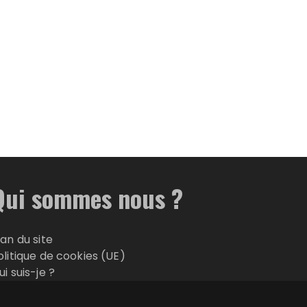
Qui sommes nous ?
lan du site
olitique de cookies (UE)
ui suis-je ?