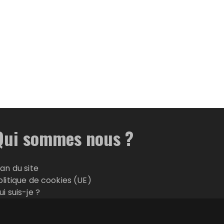
Qui sommes nous ?
lan du site
olitique de cookies (UE)
ui suis-je ?