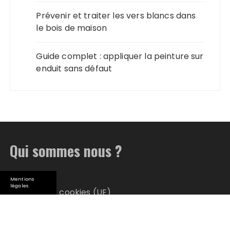
Prévenir et traiter les vers blancs dans
le bois de maison
Guide complet : appliquer la peinture sur
enduit sans défaut
Qui sommes nous ?
Plan du site
Mentions
légales
Politique de cookies (UE)
Qui suis-je ?
© 2026 Maison Blog