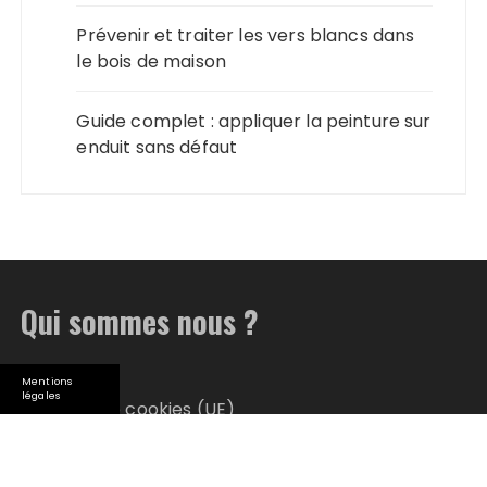
Prévenir et traiter les vers blancs dans
le bois de maison
Guide complet : appliquer la peinture sur
enduit sans défaut
Qui sommes nous ?
Plan du site
Mentions
légales
Politique de cookies (UE)
Qui suis-je ?
© 2026 Maison Blog