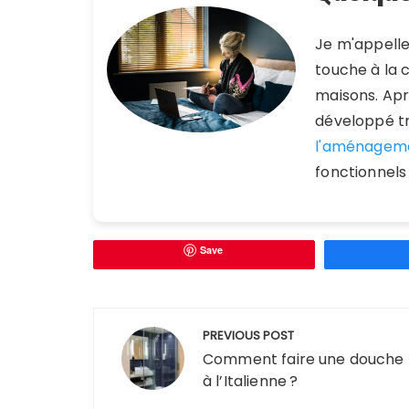
Je m'appell
touche à la 
maisons. Aprè
développé tr
l'aménagem
fonctionnels
Save
Navigation
PREVIOUS POST
de
Comment faire une douche
à l’Italienne ?
l’article