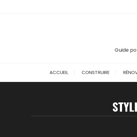
Skip
to
content
Guide pou
ACCUEIL
CONSTRUIRE
RÉNOV
STYL