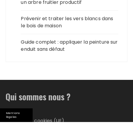
un arbre fruitier productif
Prévenir et traiter les vers blancs dans
le bois de maison
Guide complet : appliquer la peinture sur
enduit sans défaut
Qui sommes nous ?
Plan du site
Mentions
légales
Politique de cookies (UE)
Qui suis-je ?