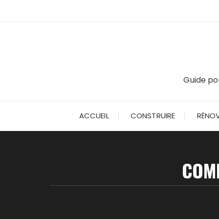
Skip
to
content
Guide pou
ACCUEIL
CONSTRUIRE
RÉNOV
COM