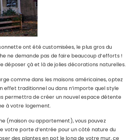
sonnette ont été customisées, le plus gros du
orche ne demande pas de faire beaucoup d’efforts !
 de déposer çà et là de jolies décorations naturelles.
large comme dans les maisons américaines, optez
un effet traditionnel ou dans n’importe quel style
vous permettra de créer un nouvel espace détente
me à votre logement.
porche (maison ou appartement), vous pouvez
e votre porte d’entrée pour un côté nature du
oser des plantes en pot le long de votre mur, ce