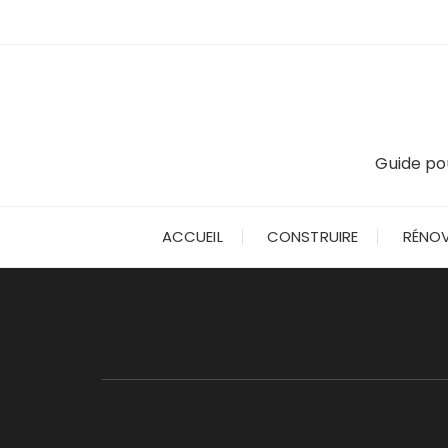
Skip
to
content
Guide pou
ACCUEIL
CONSTRUIRE
RÉNOV