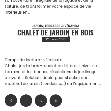
son ouverture intégrale de la façade et de la
toiture, de transformer votre espace de vie
intérieur en…
JARDIN, TERRASSE & VÉRANDA
CHALET DE JARDIN EN BOIS
22 mars 2010
Temps de lecture :
< 1
minute
Chalet jardin bois – chalet en kit bois L’hiver se
termine et les bonnes résolutions de jardinage
arrivent … Solution idéale pour stocker son
matériel de jardin (tondeuse,…) ou l’équipement…
Pagination
1
…
5
des