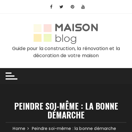
Skip
to
content
Guide pour la construction, la rénovation et la
décoration de votre maison
PEINDRE SOI-MÊME : LA BONNE
DÉMARCHE
Home
Peindre soi-même : la bonne démarche