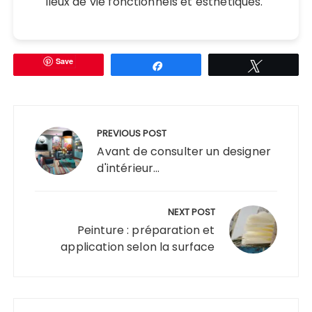
lieux de vie fonctionnels et esthétiques.
Save
Partagez
Tweetez
Navigation
de
PREVIOUS POST
l’article
Avant de consulter un designer
d'intérieur...
NEXT POST
Peinture : préparation et
application selon la surface