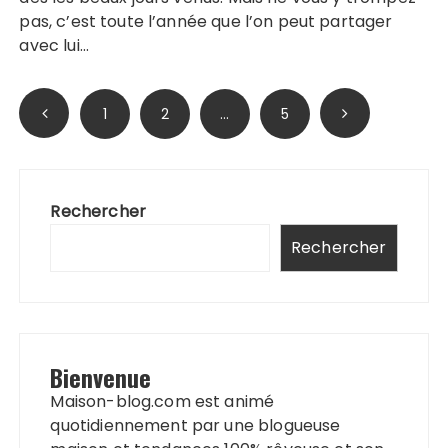
pas, c’est toute l’année que l’on peut partager
avec lui…
Pagination
1
2
…
5
des
publications
Rechercher
Rechercher
Bienvenue
Maison-blog.com est animé
quotidiennement par une blogueuse